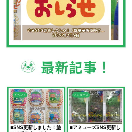
発表...
☆★SNS更新しました！《駄菓子販売終了...
キッ
2026年2月9日
最新記事！
イベント
アミューズ
■SNS更新しました！塗
■アミューズSNS更新し