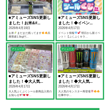
■アミューズSNS更新し
■アミューズSNS更新し
ました！お米&#...
ました！◆イベン...
2026年4月19日
2026年4月17日
お米
まだまだ残ってます
兵
イベント情報
明日から新イベ
庫県産1.5kg…
ント！【ぷくぷくキラ…
アミューズ
アミューズ
■アミューズSNS更新し
■アミューズSNS更新し
ました！◆大人気...
ました！◆大人気...
2026年4月17日
2026年4月17日
大人気ぷくぷくシール新商品入荷の
大人気のモンスター再登場
お知らせ
…
仕事中や…