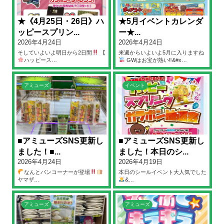
★《4月25日・26日》ハ
★5月イベントカレンダ
ッピースプリン...
ー★...
2026年4月24日
2026年4月24日
そしていよいよ明日から2日間
【
来週からいよいよ5月に入りますね
ハッピース…
GWはお宝が熱い‼&#x…
アミューズ
イベント
■アミューズSNS更新し
■アミューズSNS更新し
ました！■...
ました！本日のシ...
2026年4月24日
2026年4月19日
なんとパンコーナーが登場
本日のシールイベント大人気でした
ヤマザ…
&…
アミューズ
アミューズ