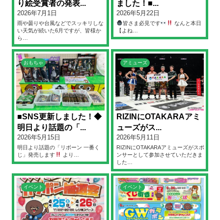
り絵受賞者の発表...
ました！■...
2026年7月1日
2026年5月22日
雨や曇りや台風などでスッキリしな
皆さま必見です
なんと本日
い天気が続いた6月ですが、皆様か
【よね…
ら…
おもちゃ
アミューズ
■SNS更新しました！◆
RIZINにOTAKARAアミ
明日より話題の「...
ューズがス...
2026年5月15日
2026年5月11日
明日より話題の「リボーン 一番く
RIZINにOTAKARAアミューズがスポ
じ」発売します
より…
ンサーとして参加させていただきま
した…
イベント
イベント