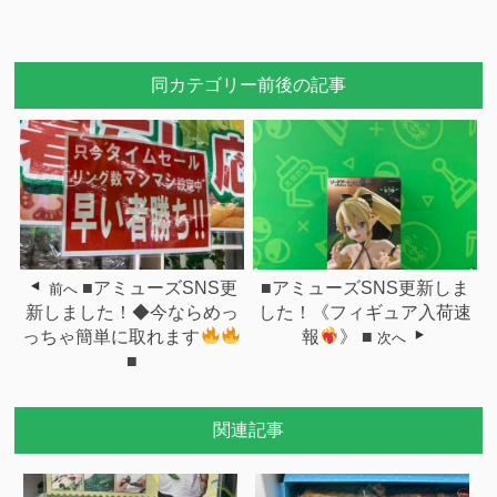
同カテゴリー前後の記事
■アミューズSNS更
■アミューズSNS更新しま
前へ
新しました！◆今ならめっ
した！《フィギュア入荷速
っちゃ簡単に取れます
報
》 ■
次へ
■
関連記事