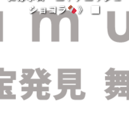
ショコラ
》 ■