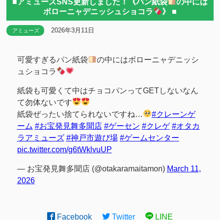
■アミューズSNS更新しました！《パン紙袋
の中には
ボローニャデニッシュショコラ
》 ■
2026年3月11日
アミューズ
可愛すぎるパン紙袋
の中にはボローニャデニッシ
ュショコラ
紙袋も可愛くて中はチョコパンってGETしないなん
て勿体ないです
紙袋ぜったい捨てられないですね…
#クレーンゲ
ーム
#お宝発見舞多聞店
#ゲーセン
#クレゲ
#オタカ
ラアミューズ
#神戸市遊び場
#ゲームセンター
pic.twitter.com/g6tWklvuUP
— お宝発見舞多聞店 (@otakaramaitamon)
March 11,
2026
Facebook
Twitter
LINE