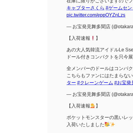
在庫に限りがございますのでフ
キャプターさくら
#ゲームセン
pic.twitter.com/eppOYZnLzs
— お宝発見舞多聞店 (@otakaram
【入荷速報
】
あの大人気韓流アイドルLe Sser
ドール付きコンパクトを只今展
全メンバーのドールはコンパク
こちらもファンにはたまらない
ター
#クレーンゲーム
#お宝発
— お宝発見舞多聞店 (@otakaram
【入荷速報
】
ポケットモンスターの黒いレッ
入荷いたしました