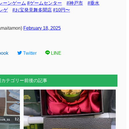
レーンゲーム
#ゲームセンター
#神戸市
#垂水
レゲ
#お宝発見舞多聞店
#10円〜
aitamon)
February 18, 2025
book
Twitter
LINE
同カテゴリー前後の記事