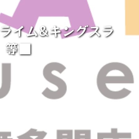
スライム&キングスラ
等■