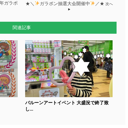
周年ガラポ
★＼
ガラポン抽選大会開催中
／★
次へ
関連記事
バルーンアートイベント 大盛況で終了致
し...