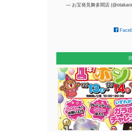
— お宝発見舞多聞店 (@otakaram
Face