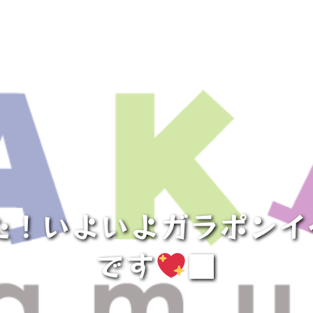
た！いよいよガラポン
です
■