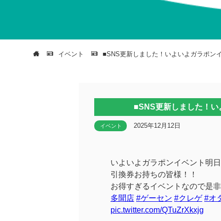
イベント
■SNS更新しました！いよいよガラポン
■SNS更新しました！
2025年12月12日
イベント
いよいよガラポンイベント明日
引換券お持ちの皆様！！
お得すぎるイベントなので是非
多聞店
#ゲーセン
#クレゲ
#オ
pic.twitter.com/QTuZrXkxjg