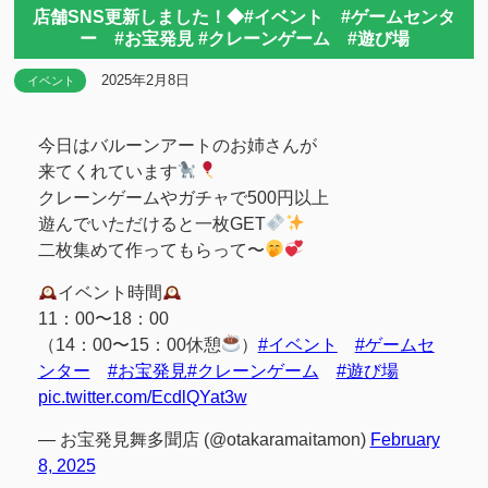
店舗SNS更新しました！◆#イベント #ゲームセンタ
ー #お宝発見 #クレーンゲーム #遊び場
2025年2月8日
イベント
今日はバルーンアートのお姉さんが
来てくれています
クレーンゲームやガチャで500円以上
遊んでいただけると一枚GET
二枚集めて作ってもらって〜
イベント時間
11：00〜18：00
（14：00〜15：00休憩
）
#イベント
#ゲームセ
ンター
#お宝発見
#クレーンゲーム
#遊び場
pic.twitter.com/EcdlQYat3w
— お宝発見舞多聞店 (@otakaramaitamon)
February
8, 2025