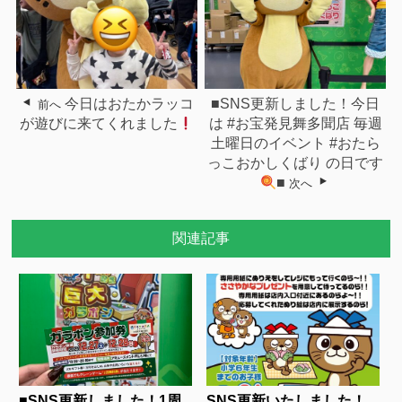
今日はおたかラッコ
■SNS更新しました！今日
前へ
が遊びに来てくれました
は #お宝発見舞多聞店 毎週
土曜日のイベント #おたら
っこおかしくばり の日です
■
次へ
関連記事
■SNS更新しました！1周
SNS更新いたしました！