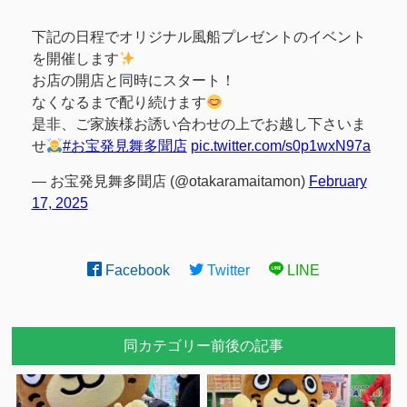
下記の日程でオリジナル風船プレゼントのイベント
を開催します
お店の開店と同時にスタート！
なくなるまで配り続けます
是非、ご家族様お誘い合わせの上でお越し下さいま
せ
#お宝発見舞多聞店
pic.twitter.com/s0p1wxN97a
— お宝発見舞多聞店 (@otakaramaitamon)
February
17, 2025
Facebook
Twitter
LINE
同カテゴリー前後の記事