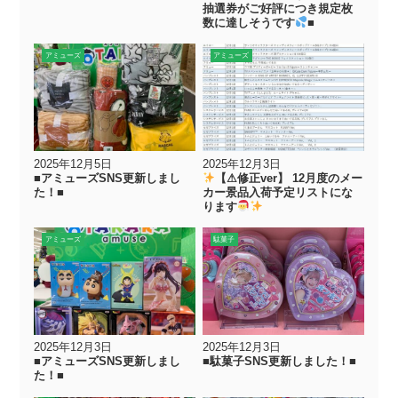
抽選券がご好評につき規定枚
数に達しそうです
■
アミューズ
アミューズ
2025年12月5日
2025年12月3日
■アミューズSNS更新しまし
【⚠︎修正ver】 12月度のメー
た！■
カー景品入荷予定リストにな
ります
アミューズ
駄菓子
2025年12月3日
2025年12月3日
■アミューズSNS更新しまし
■駄菓子SNS更新しました！■
た！■