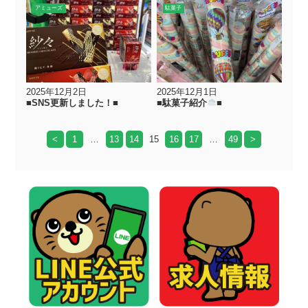
アミューズ
駄菓子
2025年12月2日
2025年12月1日
■SNS更新しました！■
■駄菓子紹介
■
<
1
…
13
14
15
16
17
…
49
>