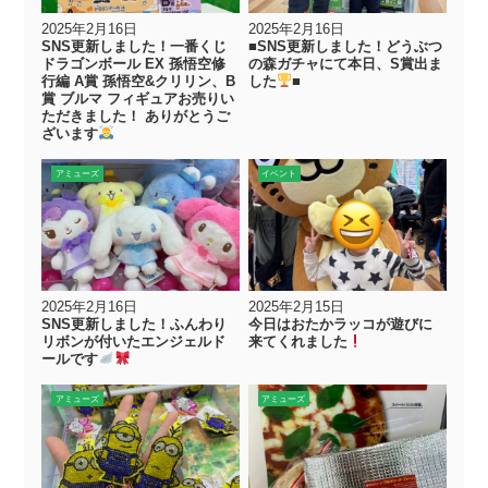
2025年2月16日
2025年2月16日
SNS更新しました！一番くじ
■SNS更新しました！どうぶつ
ドラゴンボール EX 孫悟空修
の森ガチャにて本日、S賞出ま
行編 A賞 孫悟空&クリリン、B
した
■
賞 ブルマ フィギュアお売りい
ただきました！ ありがとうご
ざいます
アミューズ
イベント
2025年2月16日
2025年2月15日
SNS更新しました！ふんわり
今日はおたかラッコが遊びに
リボンが付いたエンジェルド
来てくれました
ールです
アミューズ
アミューズ