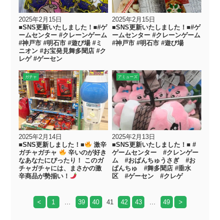
2025年2月15日
2025年2月15日
■SNS更新いたしました！■#ゲ
■SNS更新いたしました！■#ゲ
ームセンター #クレーンゲーム
ームセンター #クレーンゲーム
#神戸市 #明石市 #遊び場 #ミ
#神戸市 #明石市 #遊び場
ニオン #お宝発見舞多聞店 #ク
レゲ #ゲーセン
ガチャ
アミューズ
2025年2月14日
2025年2月13日
■SNS更新しました！■
激辛
■SNS更新いたしました！■ #
ガチャガチャ
辛いのが好き
ゲームセンター #クレンゲー
なあなたにぴったり！ このガ
ム #おぱんちゅうさぎ #お
チャガチャには、まさかの激
ぱんちゅ #舞多聞店 #垂水
辛商品が勢揃い！
区 #ゲーセン #クレゲ
<
1
…
39
40
41
42
43
…
49
>