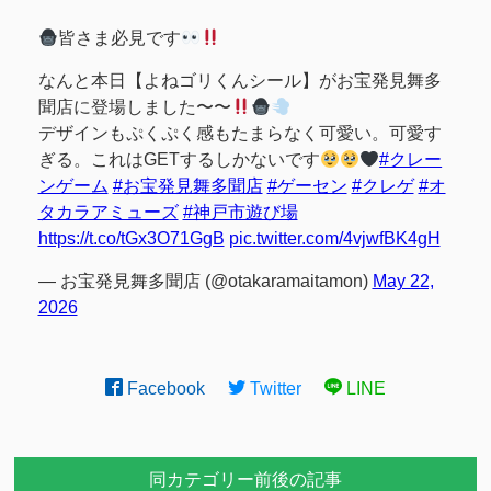
皆さま必見です
なんと本日【よねゴリくんシール】がお宝発見舞多
聞店に登場しました〜〜
デザインもぷくぷく感もたまらなく可愛い。可愛す
ぎる。これはGETするしかないです
#クレー
ンゲーム
#お宝発見舞多聞店
#ゲーセン
#クレゲ
#オ
タカラアミューズ
#神戸市遊び場
https://t.co/tGx3O71GgB
pic.twitter.com/4vjwfBK4gH
— お宝発見舞多聞店 (@otakaramaitamon)
May 22,
2026
Facebook
Twitter
LINE
同カテゴリー前後の記事