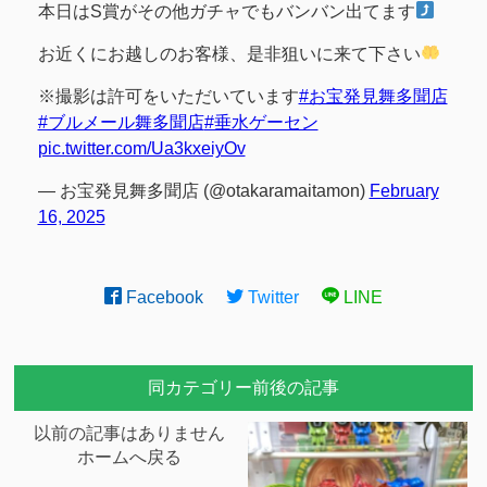
本日はS賞がその他ガチャでもバンバン出てます
お近くにお越しのお客様、是非狙いに来て下さい
※撮影は許可をいただいています
#お宝発見舞多聞店
#ブルメール舞多聞店
#垂水ゲーセン
pic.twitter.com/Ua3kxeiyOv
— お宝発見舞多聞店 (@otakaramaitamon)
February
16, 2025
Facebook
Twitter
LINE
同カテゴリー前後の記事
以前の記事はありません
ホームへ戻る