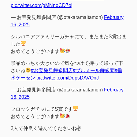
pic.twitter.com/gMNnoCD7oj
— お宝発見舞多聞店 (@otakaramaitamon)
February
16, 2025
シルバニアファミリーガチャにて、またまたS賞出ま
した
おめでとうございます
景品めっちゃ大きいので気をつけて持って帰って下
さいね
#お宝発見舞多聞店
#ブルメール舞多聞
#垂
水ゲーセン
pic.twitter.com/DqpsDAVOnJ
— お宝発見舞多聞店 (@otakaramaitamon)
February
16, 2025
ブロックガチャにてS賞です
おめでとうございます
2人で仲良く遊んでくださいね✌️