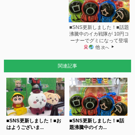
■SNS更新しました！■話題
沸騰中のイカ戦隊が 10円コ
ーナーでグミになって登場
他
次へ
関連記事
■SNS更新しました！■お
■SNS更新しました！■話
はようございま...
題沸騰中のイカ...