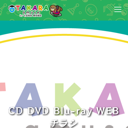
CD DVD Blu-ray WEB
チラシ